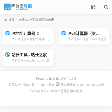
首页
包含"站长工具"标签的内容
IP地址计算器-2
IPv6计算器（支持CDIR)
本工具提供IP地址计算器、子
什么是IPv6地址？IPv4地址是
网掩码计算器、网络主机数计
类似 A.B.C.D 的格式，它是
算器，支持IP十进制、二进
32位，用\".\"分成四段，用10
制、八进制、十六进制IP相互
进制表示；而IPv6地址类似
站长工具 - 站长之家
转换，作为网管人员必备的ip
X:X:X:X:X:X:X:X的格式，它
站长之家www.chinaz.com主
地址在线计算工具！...
是128...
要针对互联网行业的中小创业
者、在校学生、全职soho、
设计与建筑领域、网络企业营
销人员以及 IT 从业人员提供
Powered By
Z-BlogPHP 1.7.5
资讯、软件、技术工具、素
|
联系站长
|
豫ICP备11009609号-8
|
豫公网安备 41019702002774号
材、源代码等多方面资源与服
Copyright ©
2026
舞台圈导航
版权所有
务...